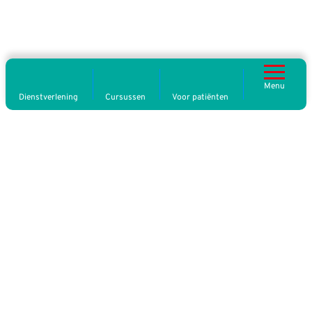
Menu
Dienstverlening
Cursussen
Voor patiënten
Op zoek naar evenementenzorg?
Kaskinenweg 14B
,
9723JL
Groningen
085 130 16 38