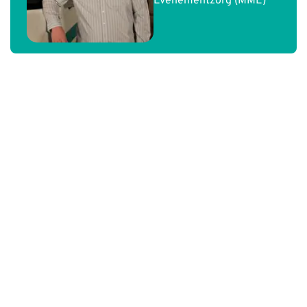
Evenementzorg (MME)