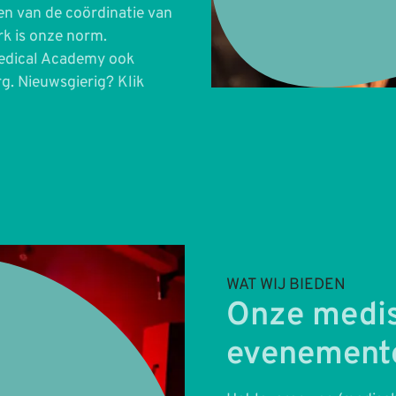
en van de coördinatie van
k is onze norm.
edical Academy ook
g. Nieuwsgierig? Klik
WAT WIJ BIEDEN
Onze medis
evenement