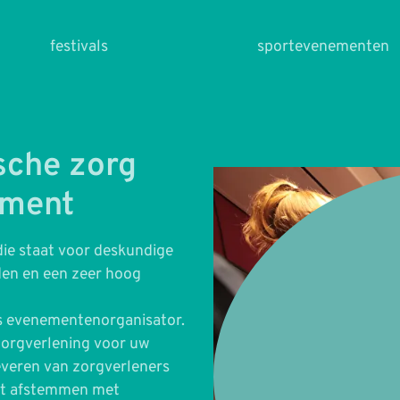
festivals
sportevenementen
sche zorg
ement
die staat voor deskundige
den en een zeer hoog
ls evenementenorganisator.
zorgverlening voor uw
everen van zorgverleners
het afstemmen met