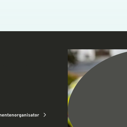
ren kiezen
?
mentenorganisator