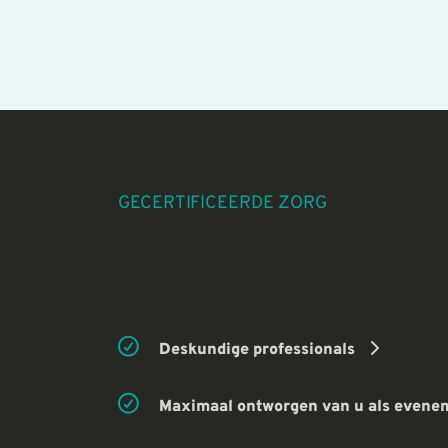
GECERTIFICEERDE ZORG
Waarom organisato
voor Shock Medical
Deskundige professionals
Maximaal ontworgen van u als evene