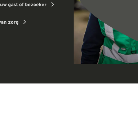
r uw gast of bezoeker
van zorg