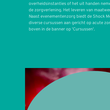
overheidsinstanties of het uit handen nem
de zorgverlening. Het leveren van maatwer
Naast evenementenzorg biedt de Shock M
diverse cursussen aan gericht op acute zor
boven in de banner op 'Cursussen'.