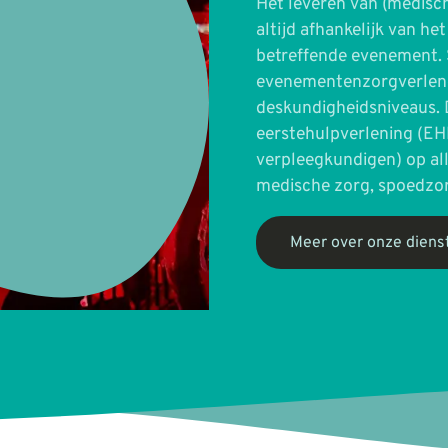
Het leveren van (medisc
altijd afhankelijk van het
betreffende evenement. 
evenementenzorgverlene
deskundigheidsniveaus. 
eerstehulpverlening (EH
verpleegkundigen) op all
medische zorg, spoedzor
Meer over onze diens