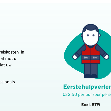
reiskosten in
raf met u
dat uw
ssionals
Eerstehulpverle
€32,50 per uur (per per
Excl. BTW